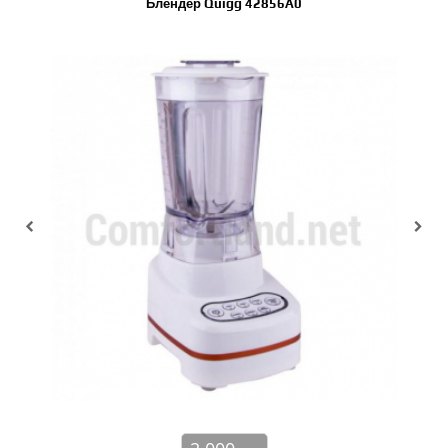
Блендер Quigg 42856A0