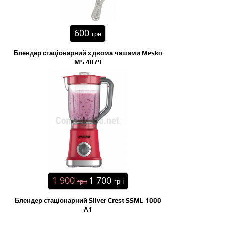
600
грн
Блендер стаціонарний з двома чашами Mesko
MS 4079
1 900
1 700
грн
грн
Блендер стаціонарний Silver Crest SSML 1000
A1