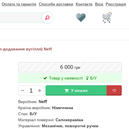
Оплата та гарантія
Способи доставки
Контакти
Вхід
Реєстрація
 додавання вугілля) Neff
6 000
грн
Товар у наявності
Б/У
У кошик
Виробник:
Neff
Країна-виробник:
Німеччина
Стан:
Б/У
Матеріал поверхні:
Склокераміка
Управління:
Механічне, поворотні ручки