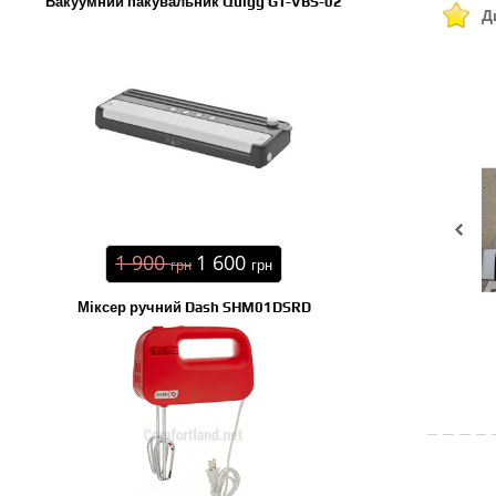
Вакуумний пакувальник Quigg GT-VBS-02
Д
1 900
1 600
грн
грн
Міксер ручний Dash SHM01DSRD