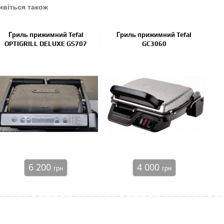
ивіться також
Гриль прижимний Tefal
Гриль прижимний Tefal
OPTIGRILL DELUXE GS707
GC3060
6 200
4 000
грн
грн