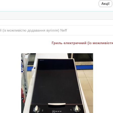
Акції
 (із можливістю додавання вугілля) Neff
Гриль електричний (із можливістю