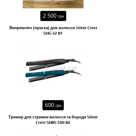
2 500
грн
Випрямляч (праска) для волосся Silver Crest
SHG 32 B1
600
грн
Тример для стрижки волосся та бороди Silver
Crest SHBS 500 B2