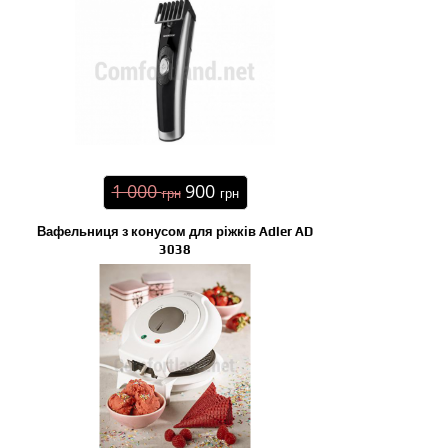
1 000
900
грн
грн
Вафельниця з конусом для ріжків Adler AD
3038