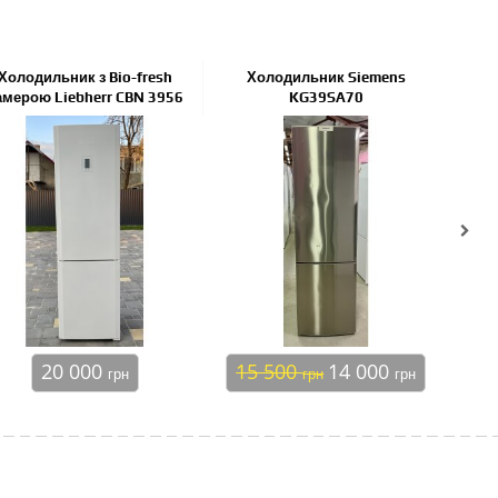
Холодильник з Bio-fresh
Холодильник Siemens
Холод
амерою Liebherr CBN 3956
KG39SA70
20 000
15 500
14 000
1
грн
грн
грн