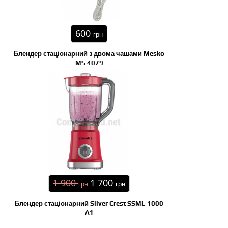
600
грн
Блендер стаціонарний з двома чашами Mesko
MS 4079
1 900
1 700
грн
грн
Блендер стаціонарний Silver Crest SSML 1000
A1