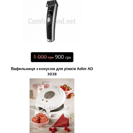
1 000
900
грн
грн
Вафельниця з конусом для ріжків Adler AD
3038