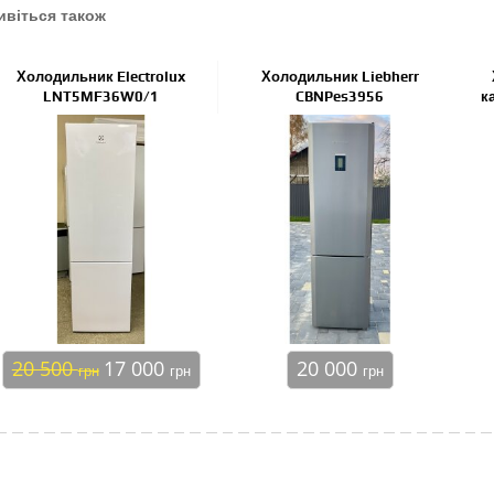
ивіться також
Холодильник Electrolux
Холодильник Liebherr
LNT5MF36W0/1
CBNPes3956
к
20 500
17 000
20 000
грн
грн
грн