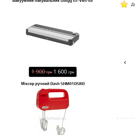
Вакуумний пакувальник Quigg GT-VBS-02
Д
1 900
1 600
грн
грн
Міксер ручний Dash SHM01DSRD