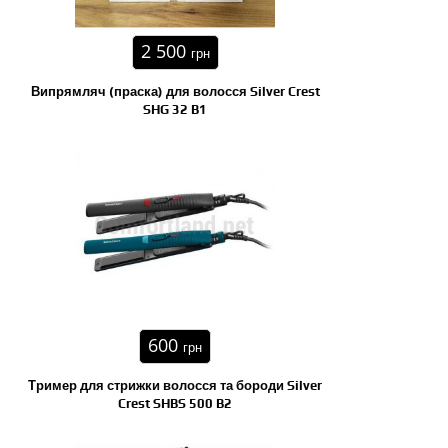
2 500
грн
Випрямляч (праска) для волосся Silver Crest
SHG 32 B1
600
грн
Тример для стрижки волосся та бороди Silver
Crest SHBS 500 B2