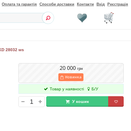
Оплата та гарантія
Способи доставки
Контакти
Вхід
Реєстрація
KD 28032 ws
20 000
грн
Новинка
Товар у наявності
Б/У
У кошик