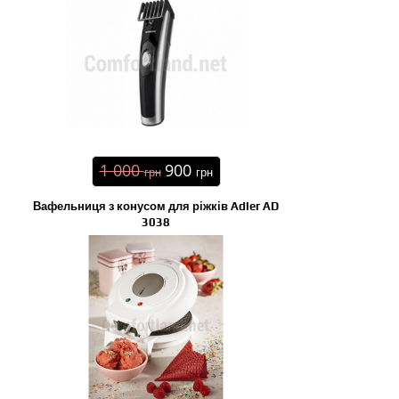
1 000
900
грн
грн
Вафельниця з конусом для ріжків Adler AD
3038