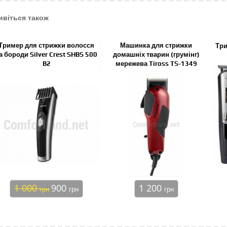
ивіться також
Тример для стрижки волосся
Машинка для стрижки
Три
а бороди Silver Crest SHBS 500
домашніх тварин (грумінг)
B2
мережева Tiross TS-1349
1 000
900
1 200
грн
грн
грн