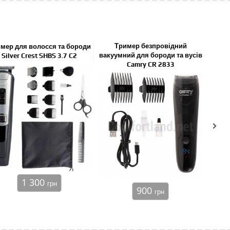
Тример безпровідний
М
мер для волосся та бороди
вакуумний для бороди та вусів
Silver Crest SHBS 3.7 C2
Camry CR 2833
(гр
1 300
грн
900
грн