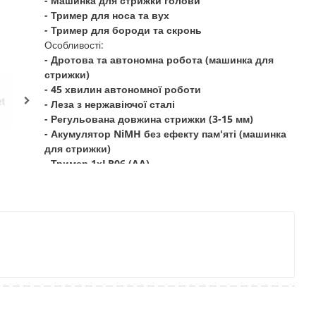
- Машинка для стрижки голови
- Тример для носа та вух
- Тример для бороди та скронь
Особливості:
- Дротова та автономна робота (машинка для
стрижки)
- 45 хвилин автономної роботи
- Леза з нержавіючої сталі
- Регульована довжина стрижки (3-15 мм)
- Акумулятор NiMH без ефекту пам'яті (машинка
для стрижки)
- Тример 1хLR06 (AA)