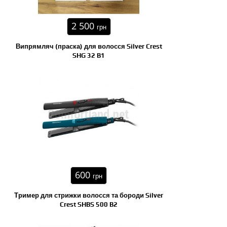
2 500
грн
Випрямляч (праска) для волосся Silver Crest
SHG 32 B1
600
грн
Тример для стрижки волосся та бороди Silver
Crest SHBS 500 B2