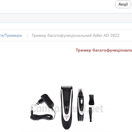
Акції
ся/Тримери
Тример багатофункціональний Adler AD 2822
Тример багатофункціональ