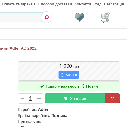
Оплата та гарантія
Способи доставки
Контакти
Вхід
Реєстрація
ний Adler AD 2822
1 000
грн
Акція
Товар у наявності
Новий
У кошик
Виробник:
Adler
Країна-виробник:
Польща
Призначення: