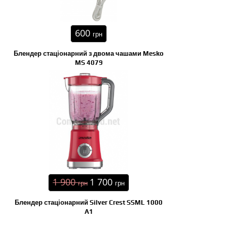
600
грн
Блендер стаціонарний з двома чашами Mesko
MS 4079
1 900
1 700
грн
грн
Блендер стаціонарний Silver Crest SSML 1000
A1