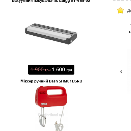
Вакуумний пакувальник Quigg GT-VBS-02
Д
т
1 900
1 600
грн
грн
Міксер ручний Dash SHM01DSRD