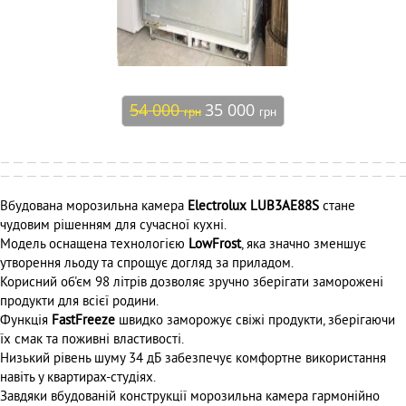
54 000
35 000
грн
грн
Вбудована морозильна камера
Electrolux LUB3AE88S
стане
чудовим рішенням для сучасної кухні.
Модель оснащена технологією
LowFrost
, яка значно зменшує
утворення льоду та спрощує догляд за приладом.
Корисний об'єм 98 літрів дозволяє зручно зберігати заморожені
продукти для всієї родини.
Функція
FastFreeze
швидко заморожує свіжі продукти, зберігаючи
їх смак та поживні властивості.
Низький рівень шуму 34 дБ забезпечує комфортне використання
навіть у квартирах-студіях.
Завдяки вбудованій конструкції морозильна камера гармонійно