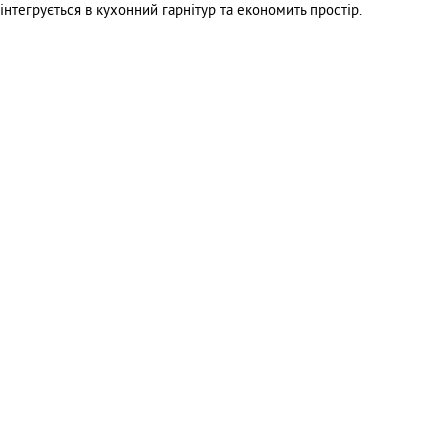
інтегрується в кухонний гарнітур та економить простір.
Зворотній зв'язок
Замовити дзвінок
Прайс-лист
Оплата та гарантія
Способи доставки