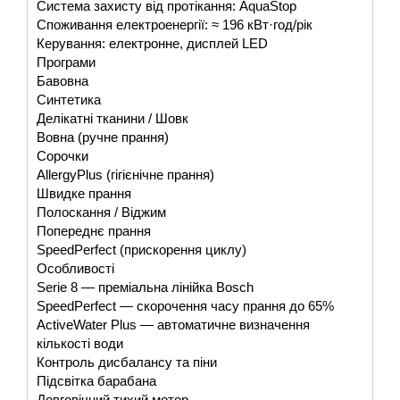
Система захисту від протікання: AquaStop
Споживання електроенергії: ≈ 196 кВт·год/рік
Керування: електронне, дисплей LED
Програми
Бавовна
Синтетика
Делікатні тканини / Шовк
Вовна (ручне прання)
Сорочки
AllergyPlus (гігієнічне прання)
Швидке прання
Полоскання / Віджим
Попереднє прання
SpeedPerfect (прискорення циклу)
Особливості
Serie 8 — преміальна лінійка Bosch
SpeedPerfect — скорочення часу прання до 65%
ActiveWater Plus — автоматичне визначення
кількості води
Контроль дисбалансу та піни
Підсвітка барабана
Довговічний тихий мотор