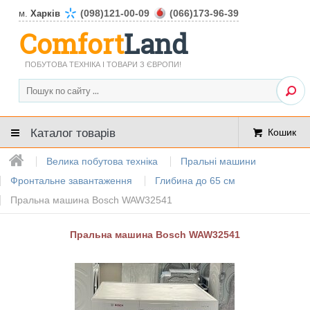
(098)121-00-09
(066)173-96-39
м.
Харків
Comfort
Land
ПОБУТОВА ТЕХНІКА І ТОВАРИ З ЄВРОПИ!
Каталог товарів
Кошик
Велика побутова техніка
Пральні машини
Фронтальне завантаження
Глибина до 65 см
Пральна машина Bosch WAW32541
Пральна машина Bosch WAW32541