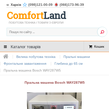
(098)121-00-09
(066)173-96-39
м.
Харків
Comfort
Land
ПОБУТОВА ТЕХНІКА І ТОВАРИ З ЄВРОПИ!
Каталог товарів
Кошик
Велика побутова техніка
Пральні машини
Фронтальне завантаження
Глибина до 65 см
Пральна машина Bosch WAY287W5
Пральна машина Bosch WAY287W5