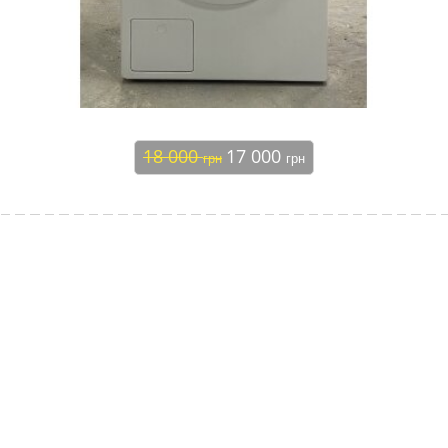
18 000
17 000
грн
грн