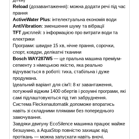
Reload
(дозавантаження): можна додати речі під час
прання
ActiveWater Plus
: інтелектуальна економія води
AntiVibration
: зменшення шуму та вібрації
TFT
дисплей: з інформацією про витрати води та
електрики
Програми: швидке 15 хв, нічне прання, сорочки,
спорт, ковдри, делікатні тканини
Bosch WAY287W5
— це пральна машина преміум-
сегменту з німецькою якістю, яка реально
відчувається в роботі: тиха, стабільна і дуже
продумана.
Ідеальний варіант для сім’ї: 8 кг завантаження,
потужний віджим 1400 обертів і розумні програми, які
самі підлаштовуються під тип забруднення.
Система Fleckenautomatik допоможе впоратись
навіть зі складними плямами без попереднього
замочування.
Завдяки двигуну EcoSilence машинка працює майже
безшумно, а AquaStop повністю захищає від
протікань — можна запускати навіть вночі.