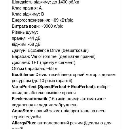
Швидкість віджиму: до 1400 об/хв
Клас прання: A
Клас віджиму: B
Енергоспоживання: ~89 кВт/рік
Витрата води: ~9900 л/рік
Рівень шуму:
прання ~44 дБ
віджим ~68 дБ
Двигун: EcoSilence Drive (безщітковий)
Барабан: VarioTrommel (делікатне прання)
Дисплей: TFT (преміум сегмент)
Об’єм барабана: ~65 л
EcoSilence Drive
: тихий інверторний мотор з довгим
ресурсом (до 10 років гарантії)
VarioPerfect (SpeedPerfect + EcoPerfect
): вибір —
швидше або економніше прання
Fleckenautomatik
(16 типів плям): автоматичне
видалення складних забруднень
AquaStop
: повний захист від протікань на весь
термін служби
AllergyPlus
: антиалергенний режим (ідеально для
дітей)