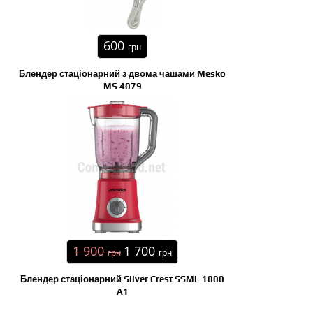
600
грн
Блендер стаціонарний з двома чашами Mesko
MS 4079
1 900
1 700
грн
грн
Блендер стаціонарний Silver Crest SSML 1000
A1