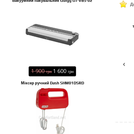
Вакуумний пакувальник Quigg GT-VBS-02
Д
1 900
1 600
грн
грн
Міксер ручний Dash SHM01DSRD