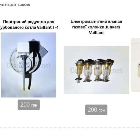
ивіться також
Електромагнітний клапан
Повітряний редуктор для
газової колонки Junkers
турбованого котла Vaillant T-4
Vaillant
200
грн
200
грн