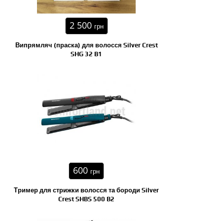
2 500
грн
Випрямляч (праска) для волосся Silver Crest
SHG 32 B1
600
грн
Тример для стрижки волосся та бороди Silver
Crest SHBS 500 B2