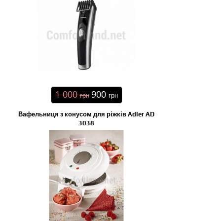
1 000
900
грн
грн
Вафельниця з конусом для ріжків Adler AD
3038