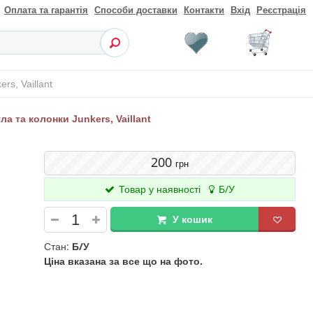
Оплата та гарантія
Способи доставки
Контакти
Вхід
Реєстрація
rs, Vaillant
а та колонки Junkers, Vaillant
200
грн
Товар у наявності
Б/У
У кошик
Стан:
Б/У
Ціна вказана за все що на фото.