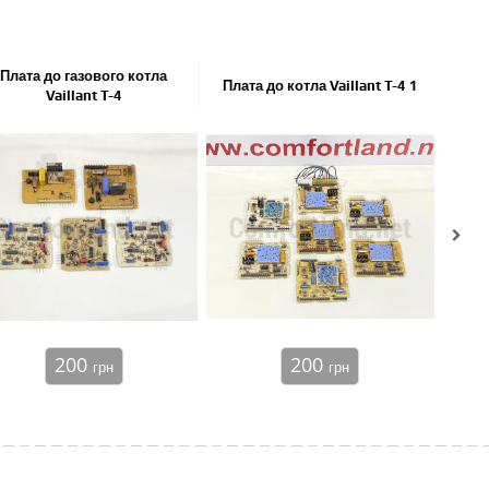
Плата до газового котла
Темп
Плата до котла Vaillant T-4 1
Vaillant T-4
200
200
грн
грн