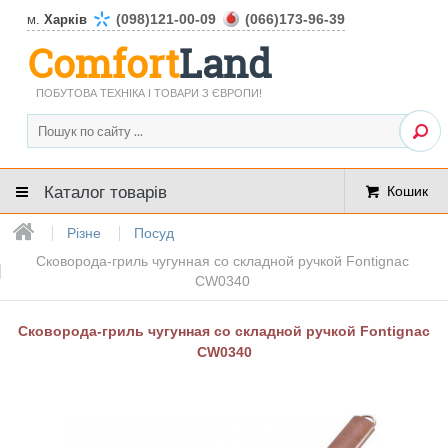
(098)121-00-09
(066)173-96-39
м.
Харків
Comfort
Land
ПОБУТОВА ТЕХНІКА І ТОВАРИ З ЄВРОПИ!
Каталог товарів
Кошик
Різне
Посуд
Сковорода-гриль чугунная со складной ручкой Fontignac
CW0340
Сковорода-гриль чугунная со складной ручкой Fontignac
CW0340