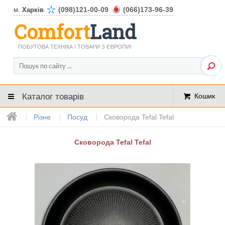
(098)121-00-09
(066)173-96-39
м.
Харків
Comfort
Land
ПОБУТОВА ТЕХНІКА І ТОВАРИ З ЄВРОПИ!
Каталог товарів
Кошик
Різне
Посуд
Сковорода Tefal Tefal
Сковорода Tefal Tefal