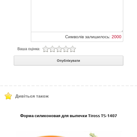
Символів залишилось:
2000
Ваша оцінка:
Опублікувати
Дивіться також
Форма силиконовая для выпечки Tiross TS-1407
Коври