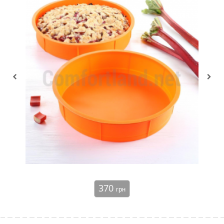
370
грн