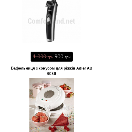
1 000
900
грн
грн
Вафельниця з конусом для ріжків Adler AD
3038