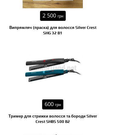
2 500
грн
Випрямляч (праска) для волосся Silver Crest
SHG 32 B1
600
грн
Тример для стрижки волосся та бороди Silver
Crest SHBS 500 B2