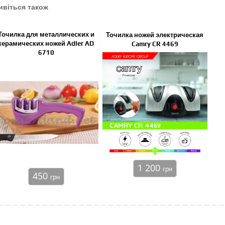
ивіться також
Точилка для металлических и
Точилка ножей электрическая
керамических ножей Adler AD
Camry CR 4469
6710
1 200
грн
450
грн