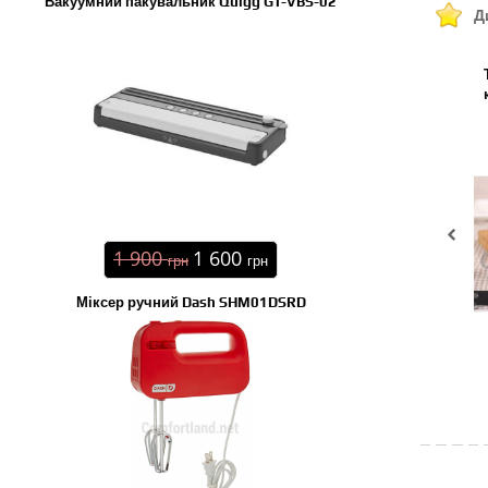
Вакуумний пакувальник Quigg GT-VBS-02
Д
1 900
1 600
грн
грн
Міксер ручний Dash SHM01DSRD