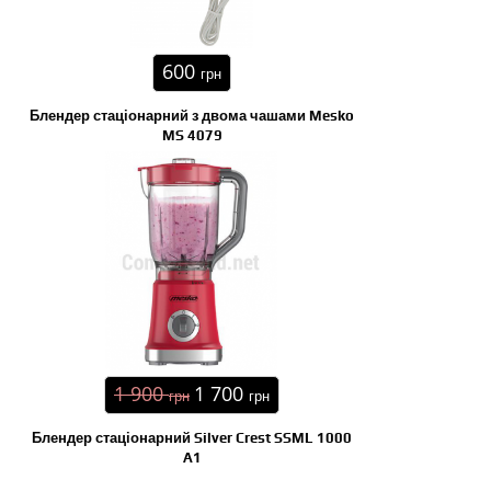
600
грн
Блендер стаціонарний з двома чашами Mesko
MS 4079
1 900
1 700
грн
грн
Блендер стаціонарний Silver Crest SSML 1000
A1