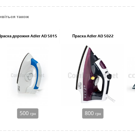
ивіться також
Праска дорожня Adler AD 5015
Праска Adler AD 5022
500
800
грн
грн