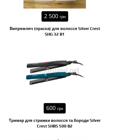
2 500
грн
Випрямляч (праска) для волосся Silver Crest
SHG 32 B1
600
грн
Тример для стрижки волосся та бороди Silver
Crest SHBS 500 B2