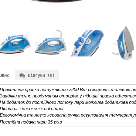
Опис
Відгуки (0)
Практична праска потужністю 2200 Вт із міцною сталевою п
Завдяки точно продуманим отворам у підошві праска ефективн
На додаток до постійного потоку пари можлива додаткова под
Підошва з високоякісної сталі
Ергономічна та легко керована ручка регулювання температу
Постійна подача пари 35 г/хв