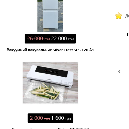
Д
26 000
22 000
грн
грн
Вакуумний пакувальник Silver Crest SFS 120 А1
2 000
1 600
грн
грн