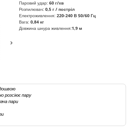
Паровий удар:
60 г/хв
Розпилювач:
0,5 г / постріл
Електроживлення:
220-240 В 50/60 Гц
Вага:
0,84 кг
Довжина шнура живлення:
1,9 м
ідошвою
о розсіює пару
ача пари
ри