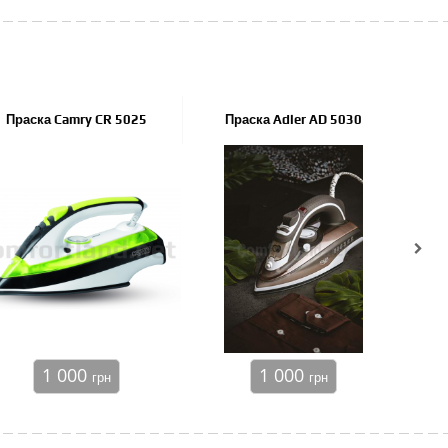
Праска Camry CR 5025
Праска Adler AD 5030
П
1 000
1 000
грн
грн