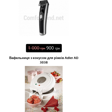
1 000
900
грн
грн
Вафельниця з конусом для ріжків Adler AD
3038