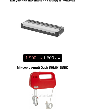
Вакуумний пакувальник Quigg GT-VBS-02
1 900
1 600
грн
грн
Міксер ручний Dash SHM01DSRD