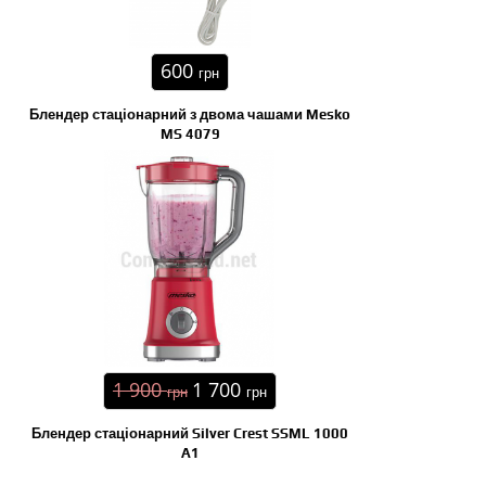
600
грн
Блендер стаціонарний з двома чашами Mesko
MS 4079
1 900
1 700
грн
грн
Блендер стаціонарний Silver Crest SSML 1000
A1