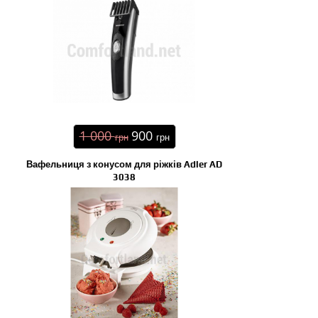
1 000
900
грн
грн
Вафельниця з конусом для ріжків Adler AD
3038