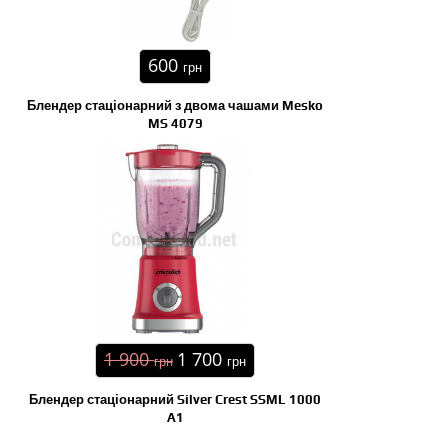
600
грн
Блендер стаціонарний з двома чашами Mesko
MS 4079
1 900
1 700
грн
грн
Блендер стаціонарний Silver Crest SSML 1000
A1