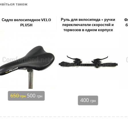
ивіться також
Руль для велосипеда + ручки
Седло велосипедное VELO
Ф
переключатели скоростей и
PLUSH
б
тормозов в одном корпусе
650
500
грн
грн
400
грн