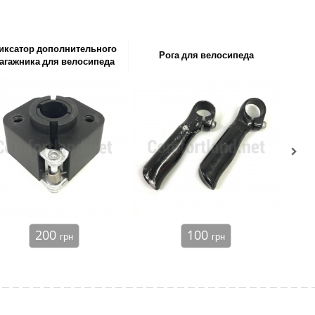
иксатор дополнительного
Пе
Рога для велосипеда
агажника для велосипеда
200
100
грн
грн