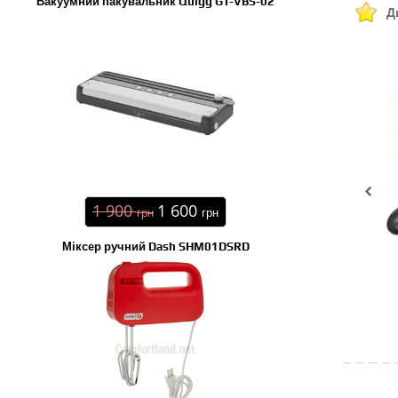
Вакуумний пакувальник Quigg GT-VBS-02
Д
1 900
1 600
грн
грн
Міксер ручний Dash SHM01DSRD