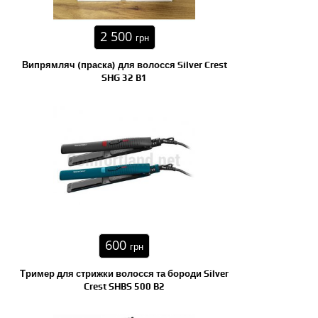
2 500
грн
Випрямляч (праска) для волосся Silver Crest
SHG 32 B1
600
грн
Тример для стрижки волосся та бороди Silver
Crest SHBS 500 B2