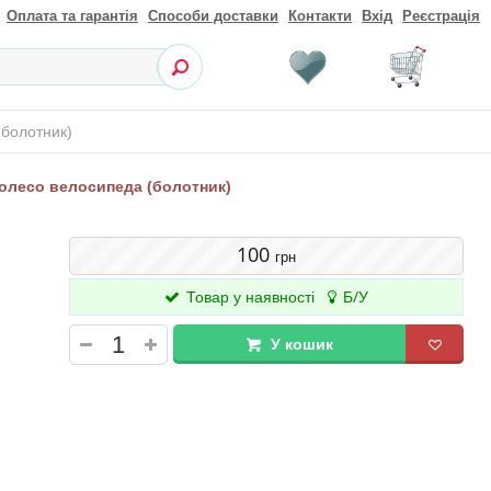
Оплата та гарантія
Способи доставки
Контакти
Вхід
Реєстрація
(болотник)
олесо велосипеда (болотник)
100
грн
Товар у наявності
Б/У
У кошик