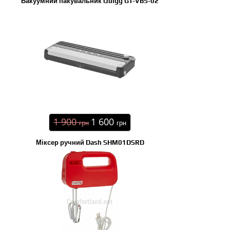
Вакуумний пакувальник Quigg GT-VBS-02
1 900
1 600
грн
грн
Міксер ручний Dash SHM01DSRD