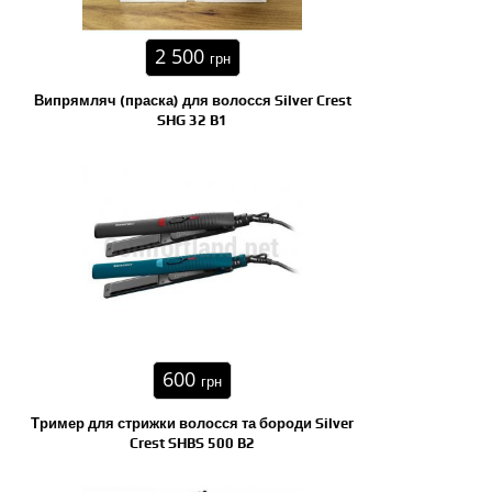
2 500
грн
Випрямляч (праска) для волосся Silver Crest
SHG 32 B1
600
грн
Тример для стрижки волосся та бороди Silver
Crest SHBS 500 B2