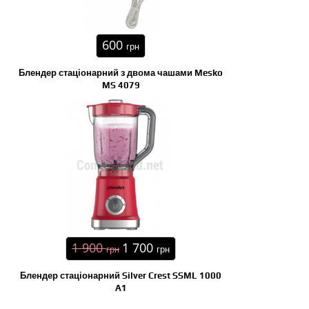
600
грн
Блендер стаціонарний з двома чашами Mesko
MS 4079
1 900
1 700
грн
грн
Блендер стаціонарний Silver Crest SSML 1000
A1