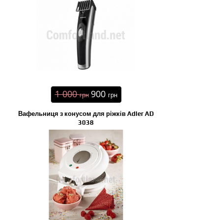
1 000
900
грн
грн
Вафельниця з конусом для ріжків Adler AD
3038