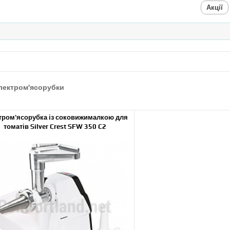
Акції
лектром'ясорубки
тром'ясорубка із соковижималкою для
томатів Silver Crest SFW 350 C2