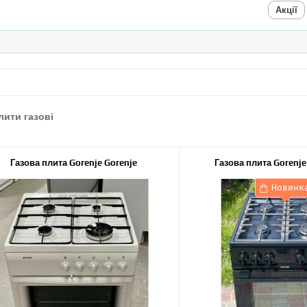
Акції
лити газові
Газова плита Gorenje Gorenje
Газова плита Goren
Новинк