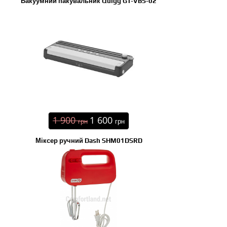
Вакуумний пакувальник Quigg GT-VBS-02
1 900
1 600
грн
грн
Міксер ручний Dash SHM01DSRD