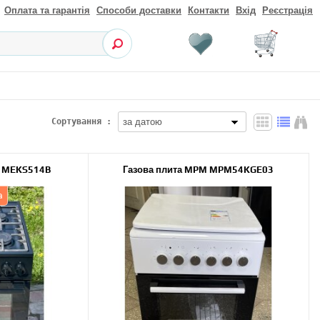
Оплата та гарантія
Способи доставки
Контакти
Вхід
Реєстрація
Сортування :
je MEKS514B
Газова плита MPM MPM54KGE03
а