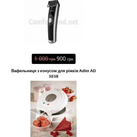
1 000
900
грн
грн
Вафельниця з конусом для ріжків Adler AD
3038