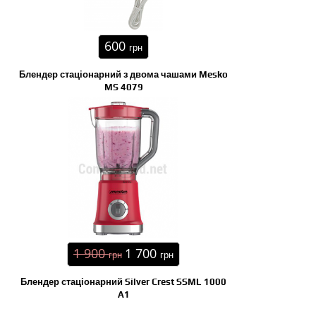
600
грн
Блендер стаціонарний з двома чашами Mesko
MS 4079
1 900
1 700
грн
грн
Блендер стаціонарний Silver Crest SSML 1000
A1