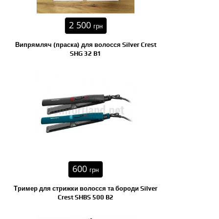
2 500
грн
Випрямляч (праска) для волосся Silver Crest
SHG 32 B1
600
грн
Тример для стрижки волосся та бороди Silver
Crest SHBS 500 B2