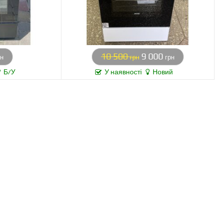
10 500
9 000
рн
грн
грн
Б/У
У наявності
Новий