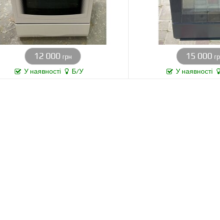
12 000
15 000
грн
г
У наявності
Б/У
У наявності