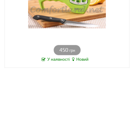
450
грн
У наявності
Новий