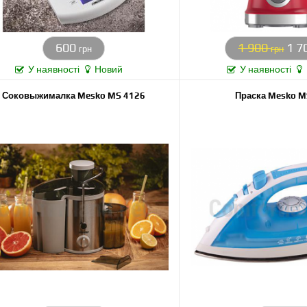
600
1 900
1 7
грн
грн
У наявності
Новий
У наявності
Соковыжималка Mesko MS 4126
Праска Mesko M