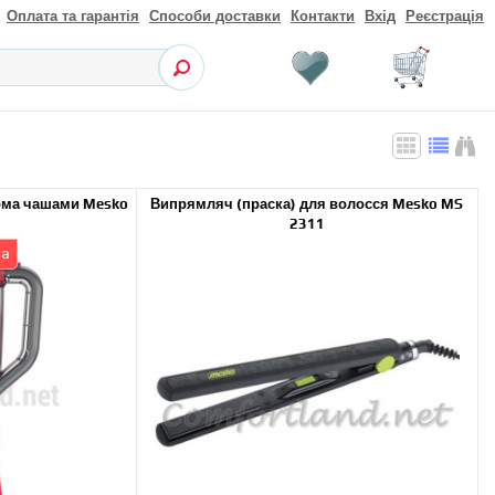
Оплата та гарантія
Способи доставки
Контакти
Вхід
Реєстрація
вома чашами Mesko
Випрямляч (праска) для волосся Mesko MS
2311
на