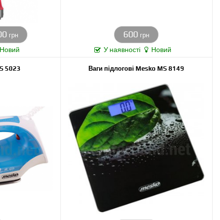
00
600
грн
грн
Новий
У наявності
Новий
S 5023
Ваги підлогові Mesko MS 8149