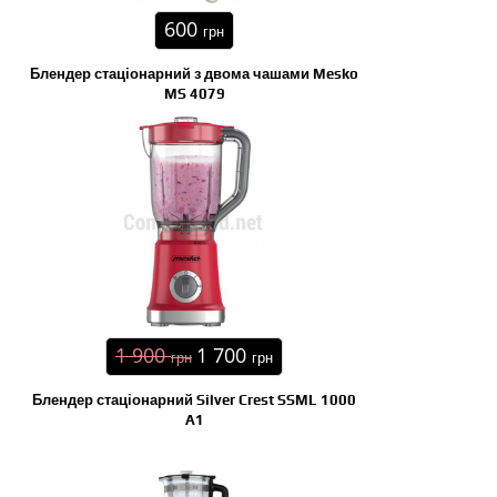
600
грн
Блендер стаціонарний з двома чашами Mesko
MS 4079
1 900
1 700
грн
грн
Блендер стаціонарний Silver Crest SSML 1000
A1