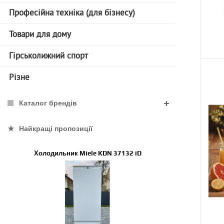
Професійна техніка (для бізнесу)
Товари для дому
Гірськолижний спорт
Різне
Каталог брендів
Найкращі пропозиції
Холодильник Miele KDN 37132 iD