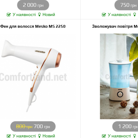
2 000
750
грн
грн
У наявності
Новий
У наявності
Фен для волосся Mesko MS 2250
Зволожувач повітря M
800
700
1 200
грн
грн
гр
У наявності
Новий
У наявності