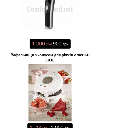
1 000
900
грн
грн
Вафельниця з конусом для ріжків Adler AD
3038
1 200
1 000