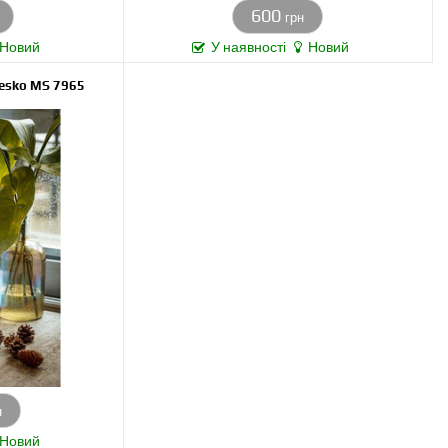
600
грн
Новий
У наявності
Новий
esko MS 7965
н
Новий