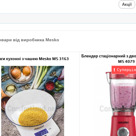
Акції
овари від виробника Mesko
Блендер стаціонарний з д
аги кухонні з чашею Mesko MS 3163
MS 4079
Суперці