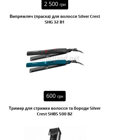
2 500
грн
Випрямляч (праска) для волосся Silver Crest
SHG 32 B1
600
грн
Тример для стрижки волосся та бороди Silver
Crest SHBS 500 B2