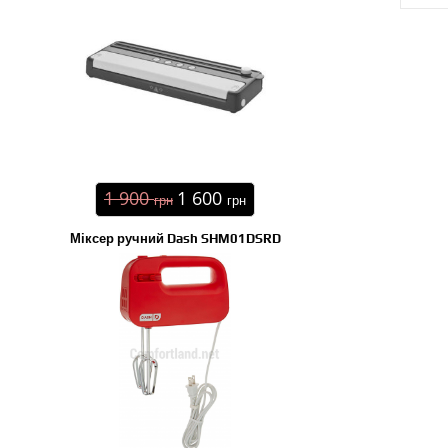
1 900
1 600
грн
грн
Міксер ручний Dash SHM01DSRD