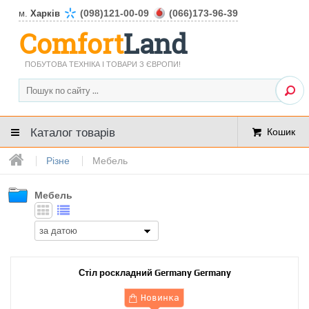
(098)121-00-09
(066)173-96-39
м.
Харків
Comfort
Land
ПОБУТОВА ТЕХНІКА І ТОВАРИ З ЄВРОПИ!
Каталог товарів
Кошик
Різне
Мебель
Мебель
Стіл роскладний Germany Germany
Новинка