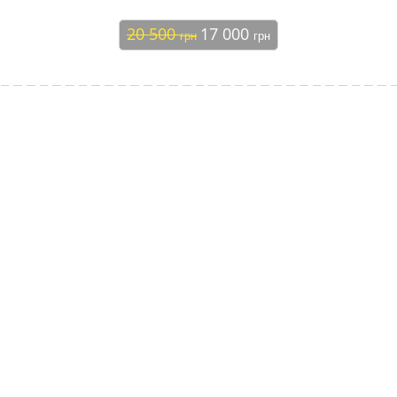
20 500
17 000
грн
грн
Зворотній зв'язок
Замовити дзвінок