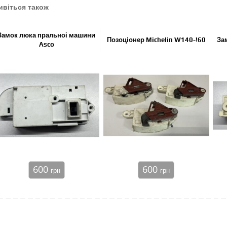
ивіться також
Замок люка пральноі машини
Позоціонер Michelin W140-!60
За
Asco
600
600
грн
грн