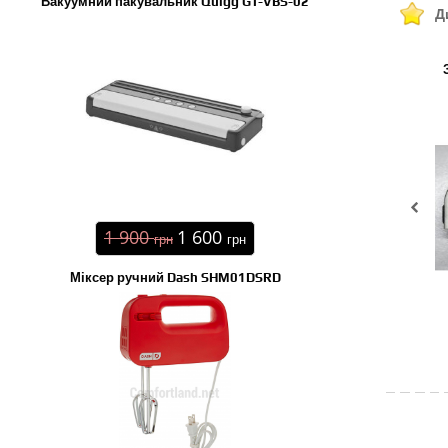
Вакуумний пакувальник Quigg GT-VBS-02
Д
1 900
1 600
грн
грн
Міксер ручний Dash SHM01DSRD