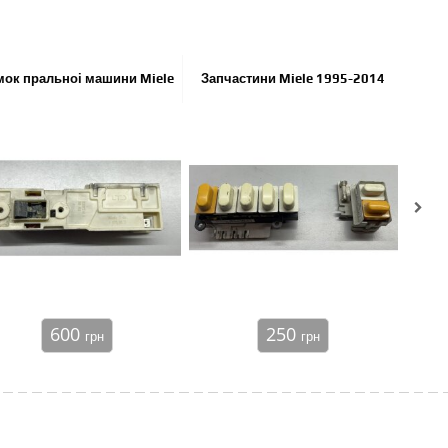
Елек
мок пральноі машини Miele
Запчастини Miele 1995-2014
для
600
250
грн
грн