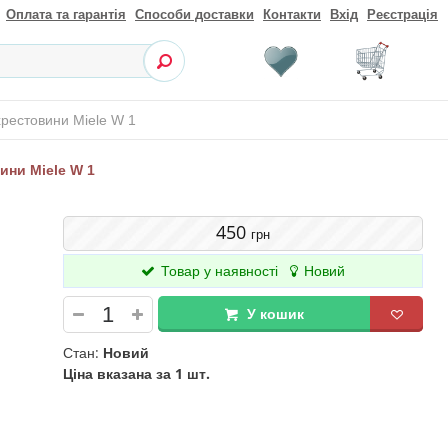
Оплата та гарантія
Способи доставки
Контакти
Вхід
Реєстрація
рестовини Miele W 1
ни Miele W 1
450
грн
Товар у наявності
Новий
У кошик
Стан:
Новий
Ціна вказана за 1 шт.