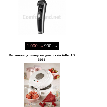
1 000
900
грн
грн
Вафельниця з конусом для ріжків Adler AD
3038