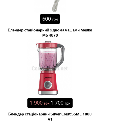
600
грн
Блендер стаціонарний з двома чашами Mesko
MS 4079
1 900
1 700
грн
грн
Блендер стаціонарний Silver Crest SSML 1000
A1