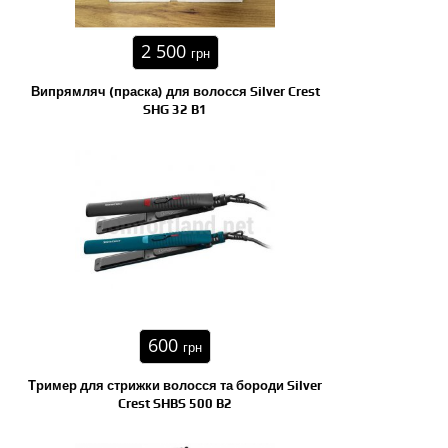
2 500
грн
Випрямляч (праска) для волосся Silver Crest
SHG 32 B1
600
грн
Тример для стрижки волосся та бороди Silver
Crest SHBS 500 B2