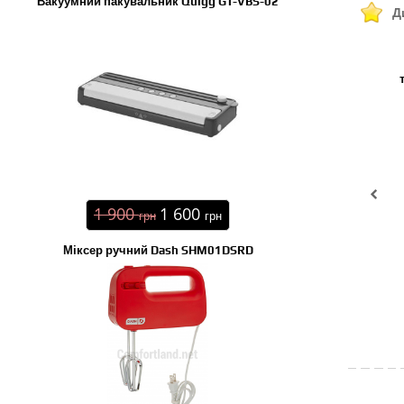
Вакуумний пакувальник Quigg GT-VBS-02
Д
1 900
1 600
грн
грн
Міксер ручний Dash SHM01DSRD