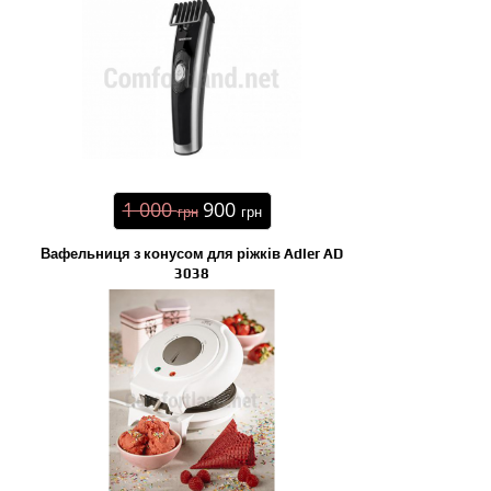
1 000
900
грн
грн
Вафельниця з конусом для ріжків Adler AD
3038