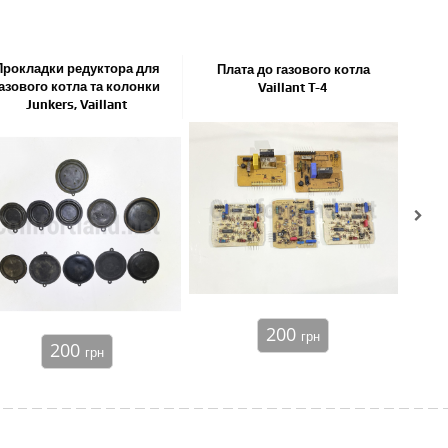
Прокладки редуктора для
Плата до газового котла
Плат
азового котла та колонки
Vaillant T-4
Junkers, Vaillant
200
грн
200
грн