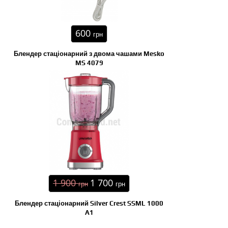
600
грн
Блендер стаціонарний з двома чашами Mesko
MS 4079
1 900
1 700
грн
грн
Блендер стаціонарний Silver Crest SSML 1000
A1