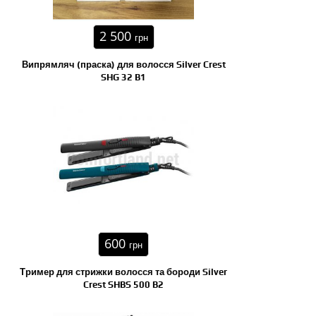
2 500
грн
Випрямляч (праска) для волосся Silver Crest
SHG 32 B1
600
грн
Тример для стрижки волосся та бороди Silver
Crest SHBS 500 B2