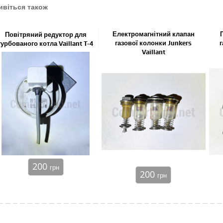
ивіться також
Електромагнітний клапан
Повітряний редуктор для
газової колонки Junkers
г
турбованого котла Vaillant T-4
Vaillant
200
грн
200
грн