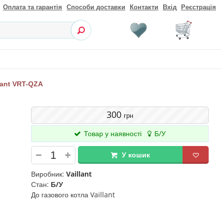
Оплата та гарантія
Способи доставки
Контакти
Вхід
Реєстрація
lant VRT-QZA
300
грн
Товар у наявності
Б/У
У кошик
Виробник:
Vaillant
Стан:
Б/У
До газового котла Vaillant