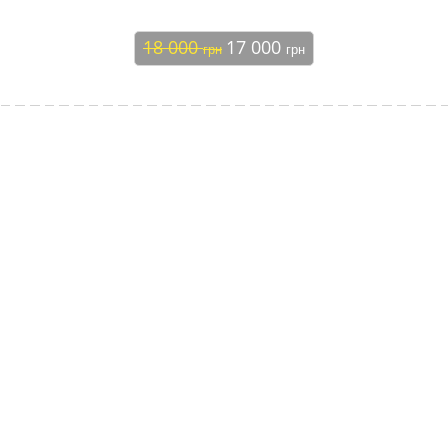
18 000
17 000
грн
грн
Зворотній зв'язок
Замовити дзвінок