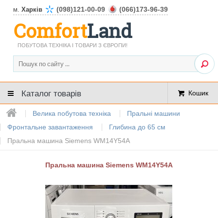
(098)121-00-09
(066)173-96-39
м.
Харків
Comfort
Land
ПОБУТОВА ТЕХНІКА І ТОВАРИ З ЄВРОПИ!
Каталог товарів
Кошик
Велика побутова техніка
Пральні машини
Фронтальне завантаження
Глибина до 65 см
Пральна машина Siemens WM14Y54A
Пральна машина Siemens WM14Y54A